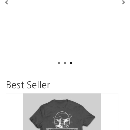
Contact Us
Icons
WordPress Gallery
Blog
Blog List Summary
Blog List Full
Image Slider Post
Best Seller
Image Gallery Post
Shop