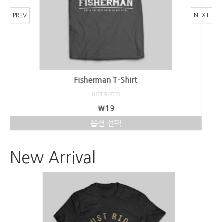
PREV
NEXT
Brewski’s Hoodie
NOT RATED
₩
25
옵션 선택
여
러
New Arrival
변
형
이
이
상
품
에