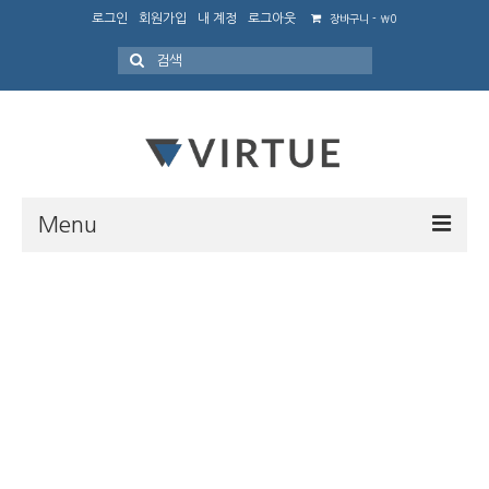
로그인
회원가입
내 계정
로그아웃
장바구니
-
₩
0
Search
for:
Menu
Home
Style One
Style Two
Portfolio
Features