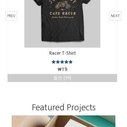
있
습
니
PREV
NEXT
다.
상
품
페
이
지
에
Mountain Bike T-Shirt
서
NOT RATED
옵
₩
20
션
을
옵션 선택
선
여
택
러
할
변
수
형
있
Featured Projects
이
습
이
니
상
다.
품