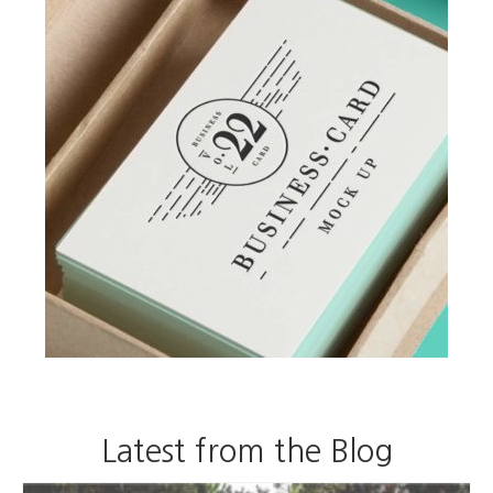
에
있
습
니
다.
상
품
페
이
지
에
서
옵
션
을
선
택
할
수
있
Latest from the Blog
습
니